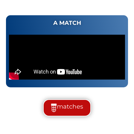
A MATCH
matches