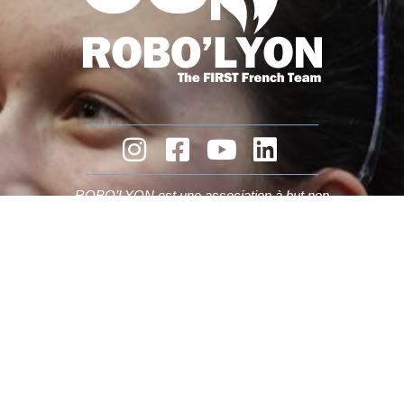
ROBO’LYON
est une association à but non
lucratif.
Nous avons besoin de vous et de votre soutien.
Faire un don
Mentions légales
contact