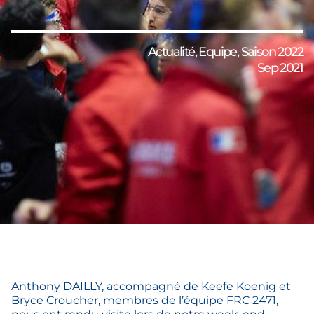
Actualité
,
Equipe
,
Saison 2022
Sep 2021
Anthony DAILLY, accompagné de Keefe Koenig et
Bryce Croucher, membres de l’équipe FRC 2471,