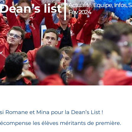
Dean’s list
Actualité
,
Equipe
,
Infos
,
S
Fév 2024
si Romane et Mina pour la Dean’s List !
ui récompense les élèves méritants de première.