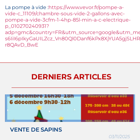
La pompe à vide :
https://www.vevor.fr/pompe-a-
vide-c_11109/chambre-sous-vide-2-gallons-avec-
pompe-a-vide-3cfm-1-4hp-85l-min-a-c-electrique-
p_010270240931?
adp=gmc&country=FR&utm_source=google&utm_med
s6IiI6pIkyGaUILZcz_Vn80Ql0Danf6kPx8XjYUA5gjSLH
r8QAvD_BwE
DERNIERS ARTICLES
VENTE DE SAPINS
03/11/2025