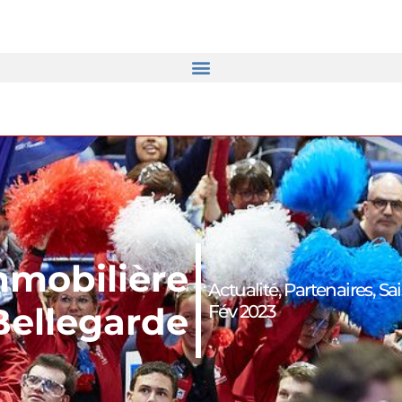
Immobilière
Actualité
,
Partenaires
,
Sa
Bellegarde
Fév 2023