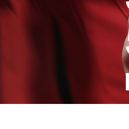
ROBO’LYON
est une association à bu