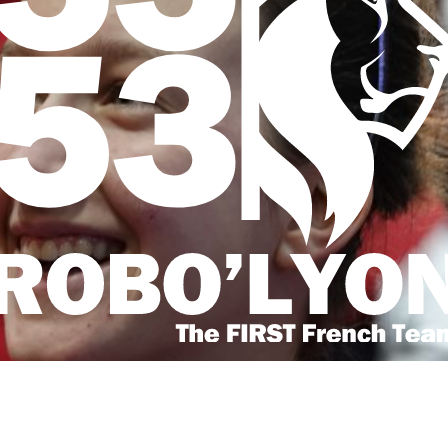
contact
22 Av. Gambetta
69250 Neuville-
t non lucratif.