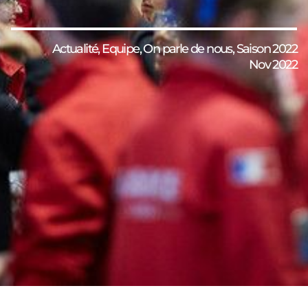
Actualité
,
Equipe
,
On parle de nous
,
Saison 2022
Nov 2022