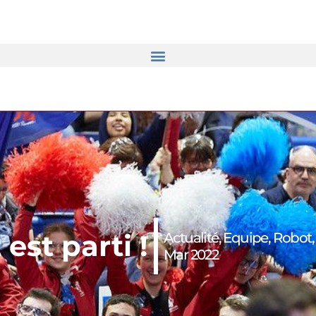
est parti !
Actualité
,
Equipe
,
Robot
Mar 2022