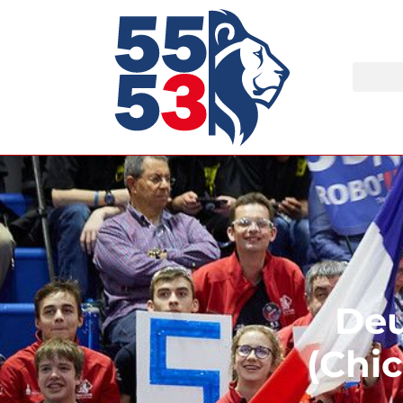
Deu
(Chi