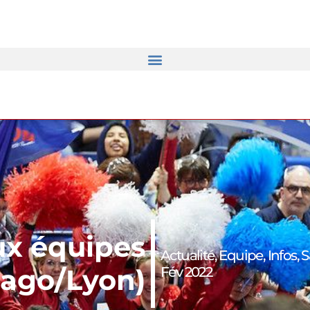
x équipes
Actualité
,
Equipe
,
Infos
,
S
cago/Lyon)
Fév 2022