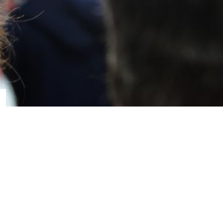
,
sur-Saône
on.com