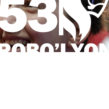
contact
22 Av. Gambetta
69250 Neuville-
t non lucratif.
tre soutien.
contact@roboly
Liens