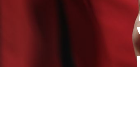
ROBO’LYON
est une association à bu
Nous avons besoin de vous et de vo